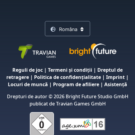
Româna
Reguli de joc
|
Termeni și condiții
|
Dreptul de
retragere
|
Politica de confidențialitate
|
Imprint
|
Locuri de muncă
|
Program de afiliere
|
Asistență
Drepturi de autor © 2026 Bright Future Studio GmbH
publicat de Travian Games GmbH